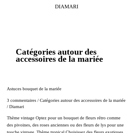
Aller
DIAMARI
au
contenu
Catégories autour des
accessoires de la mariée
Astuces
Astuces bouquet de la mariée
bouquet
3 commentaires
/
Catégories autour des accessoires de la mariée
de
/
Diamari
la
mariée
Thème vintage Optez pour un bouquet de fleurs rétro comme
des pivoines, des roses anciennes ou des fleurs de lys pour une
touche vintage. Thème tropical Choisissez des fleurs exotiques